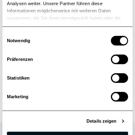
SHARE ON
Analysen weiter. Unsere Partner führen diese
Informationen möglicherweise mit weiteren Daten
zusammen, die Sie ihnen bereitgestellt haben oder die
sie im Rahmen Ihrer Nutzung der Dienste gesammelt
haben.
E
Notwendig
i
n
w
Präferenzen
i
Alle News
l
l
Statistiken
i
g
Marketing
u
n
g
Details zeigen
s
a