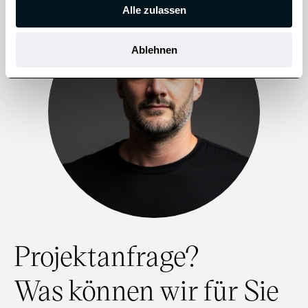
u
Alle zulassen
s
w
Ablehnen
a
h
l
Projektanfrage?
Was können wir für Sie