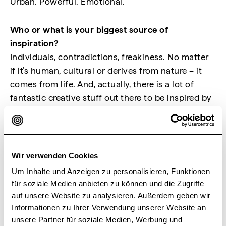
Urban. Powerful. Emotional.
Who or what is your biggest source of
inspiration?
Individuals, contradictions, freakiness. No matter
if it’s human, cultural or derives from nature – it
comes from life. And, actually, there is a lot of
fantastic creative stuff out there to be inspired by
and about.
How do you stand out from the crowd?
With a sense for simplicity, but with a playful
Wir verwenden Cookies
touch and visual punchlines.
Um Inhalte und Anzeigen zu personalisieren, Funktionen
für soziale Medien anbieten zu können und die Zugriffe
auf unsere Website zu analysieren. Außerdem geben wir
Informationen zu Ihrer Verwendung unserer Website an
unsere Partner für soziale Medien, Werbung und