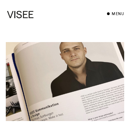
● MENU