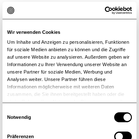
liefern.
Unser Ansatz ist es, kritisch zu hinterfragen,
Stärken zu stärken, Konzepte zu schärfen und
Wir verwenden Cookies
dort zu optimieren, wo es Potenzial gibt. Wir
Um Inhalte und Anzeigen zu personalisieren, Funktionen
kombinieren strategisches Know-how mit einem
für soziale Medien anbieten zu können und die Zugriffe
scharfen Fokus auf Ihre spezifischen Ziele.
auf unsere Website zu analysieren. Außerdem geben wir
Informationen zu Ihrer Verwendung unserer Website an
unsere Partner für soziale Medien, Werbung und
Analysen weiter. Unsere Partner führen diese
Informationen möglicherweise mit weiteren Daten
zusammen, die Sie ihnen bereitgestellt haben oder die
02
sie im Rahmen Ihrer Nutzung der Dienste gesammelt
haben.
E
Notwendig
i
n
w
Präferenzen