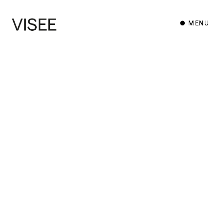
● MENU
Experience
Brand
Go Live
.
Treffen Sie Ihre
Zielgruppe an den