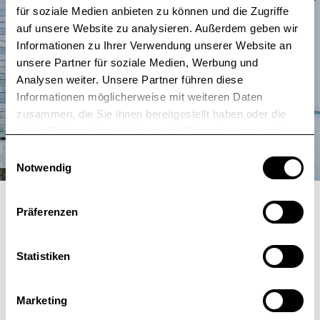
Welcome
für soziale Medien anbieten zu können und die Zugriffe
auf unsere Website zu analysieren. Außerdem geben wir
Informationen zu Ihrer Verwendung unserer Website an
unsere Partner für soziale Medien, Werbung und
Analysen weiter. Unsere Partner führen diese
→ Agentur
Informationen möglicherweise mit weiteren Daten
zusammen, die Sie ihnen bereitgestellt haben oder die
sie im Rahmen Ihrer Nutzung der Dienste gesammelt
haben.
E
Notwendig
i
n
w
Präferenzen
i
l
Was wir tun
l
Statistiken
i
g
Marketing
u