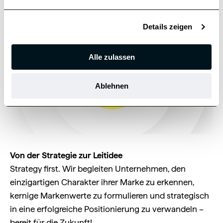
n
g
Details zeigen
s
a
u
Alle zulassen
s
w
Ablehnen
a
h
l
Von der Strategie zur Leitidee
Strategy first. Wir begleiten Unternehmen, den
einzigartigen Charakter ihrer Marke zu erkennen,
kernige Markenwerte zu formulieren und strategisch
in eine erfolgreiche Positionierung zu verwandeln –
bereit für die Zukunft!