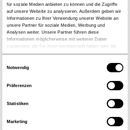
für soziale Medien anbieten zu können und die Zugriffe
Hier gehts zum Case unserer begleitenden UI/UX-
auf unsere Website zu analysieren. Außerdem geben wir
Kampagne:
Informationen zu Ihrer Verwendung unserer Website an
unsere Partner für soziale Medien, Werbung und
Zum DAT FastTrackAI-Case
Analysen weiter. Unsere Partner führen diese
Informationen möglicherweise mit weiteren Daten
zusammen, die Sie ihnen bereitgestellt haben oder die
sie im Rahmen Ihrer Nutzung der Dienste gesammelt
haben.
E
Notwendig
SHARE ON
i
n
w
Präferenzen
i
l
l
Statistiken
i
g
Marketing
u