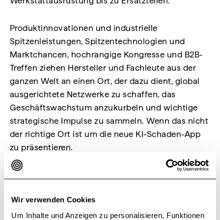
Werkstattausrüstung bis zu Ersatzteilen.
Produktinnovationen und industrielle
Spitzenleistungen, Spitzentechnologien und
Marktchancen, hochrangige Kongresse und B2B-
Treffen ziehen Hersteller und Fachleute aus der
ganzen Welt an einen Ort, der dazu dient, global
ausgerichtete Netzwerke zu schaffen, das
Geschäftswachstum anzukurbeln und wichtige
strategische Impulse zu sammeln. Wenn das nicht
der richtige Ort ist um die neue KI-Schaden-App
zu präsentieren.
Wer FastTrackAI® live erleben möchte und im Mai
zufällig in Norditalien ist, hier die Infos zur Messe:
Wir verwenden Cookies
autopromotec.com
Um Inhalte und Anzeigen zu personalisieren, Funktionen