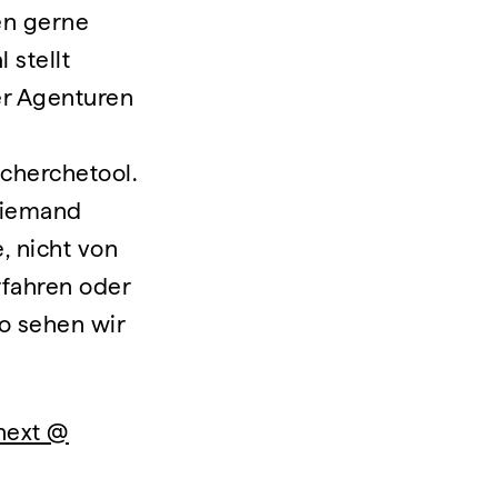
en gerne
 stellt
er Agenturen
cherchetool.
 niemand
, nicht von
erfahren oder
so sehen wir
next @