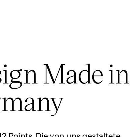
ign Made in
rmany
2 Points. Die von uns gestaltete