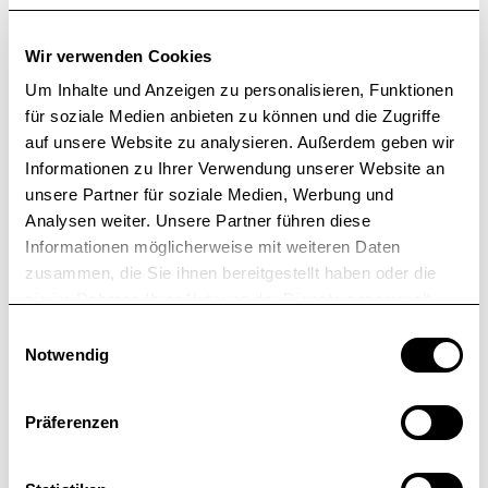
Regionaldirektion Baden-Württemberg der
Bundesagentur für Arbeit und Raiko Grieb, dem
Wir verwenden Cookies
neuen Referatsleiter im Ministerium für Wirtschaft,
Um Inhalte und Anzeigen zu personalisieren, Funktionen
Arbeit und Tourismus BW gab es spannende
für soziale Medien anbieten zu können und die Zugriffe
Einblicke in die Entwicklung der Weiterbildung in
auf unsere Website zu analysieren. Außerdem geben wir
Baden-Württemberg – gestern heute, morgen.
Informationen zu Ihrer Verwendung unserer Website an
unsere Partner für soziale Medien, Werbung und
Analysen weiter. Unsere Partner führen diese
Wir schließen uns an und sagen: Weiter geht’s!
Informationen möglicherweise mit weiteren Daten
zusammen, die Sie ihnen bereitgestellt haben oder die
sie im Rahmen Ihrer Nutzung der Dienste gesammelt
haben.
E
Notwendig
i
SHARE ON
n
w
Präferenzen
i
l